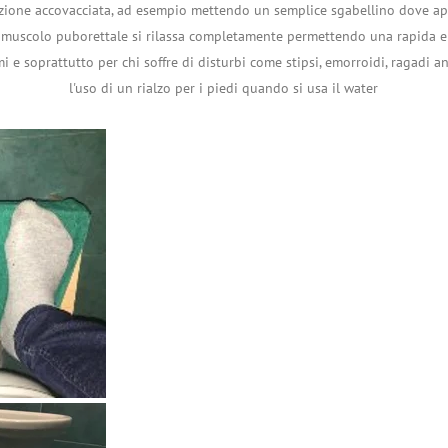
zione accovacciata, ad esempio mettendo un semplice sgabellino dove a
in quale
l muscolo puborettale si rilassa completamente permettendo una rapida e to
i e soprattutto per chi soffre di disturbi come stipsi, emorroidi, ragadi a
l'uso di un rialzo per i piedi quando si usa il water
posizione fare la
cacca?
video "crunch e
pavimento
pelvico"
coni e palline