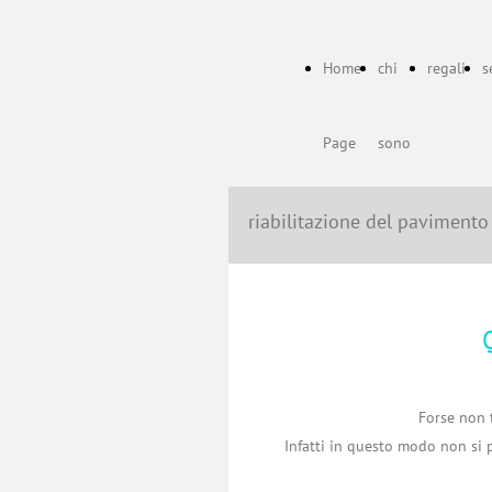
Home
chi
regali
s
Page
sono
riabilitazione del pavimento
Forse non t
Infatti in questo modo non si 