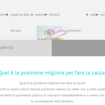
ervizi
scegli la data
esercizi
Articoli
sede
con
del tuo
come prevenire
appuntamento
le lacerazioni
 pelvico
temperatura
​Qual è la posizione migliore per fare la cacca
basale e diario
Qual è la posizione migliore per fare la cacca?
utti lo sanno, ma la classica posizione seduta sul water non è certo quell
mestruale
permette al pavimento pelvico di rilassarsi completamente e si viene così 
lo svuotamento dell'intestino.