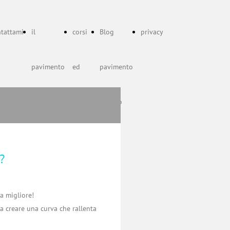
tattami
il
corsi
Blog
privacy
pavimento
ed
pavimento
pelvico
eventi
pelvico
?
a migliore!
a creare una curva che rallenta