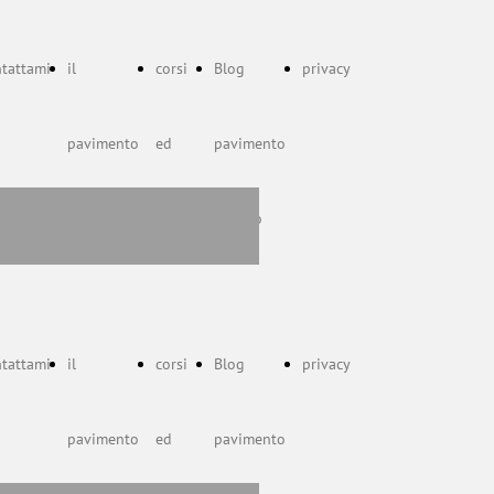
tattami
il
corsi
Blog
privacy
pavimento
ed
pavimento
pelvico
eventi
pelvico
tattami
il
corsi
Blog
privacy
pavimento
ed
pavimento