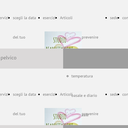
ervizi
scegli la data
esercizi
Articoli
sede
con
del tuo
come prevenire
appuntamento
le lacerazioni
 pelvico
temperatura
ervizi
scegli la data
esercizi
Articoli
sede
con
basale e diario
del tuo
come prevenire
mestruale